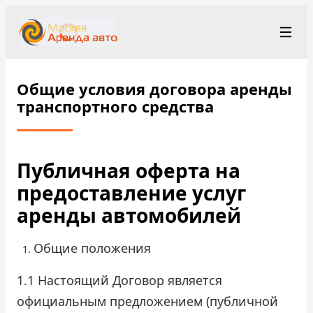
+7 (499) 455-01-48
Рус
/
Eng
Общие условия договора аренды
rent@moscowrentacar.ru
Москва
транспортного средства
Условия аренды
Публичная оферта на
Парк автомобилей
предоставление услуг
аренды автомобилей
Станции проката
▾
О компании
Общие положения
Цены
1.1 Настоящий Договор является
официальным предложением (публичной
Программа лояльности