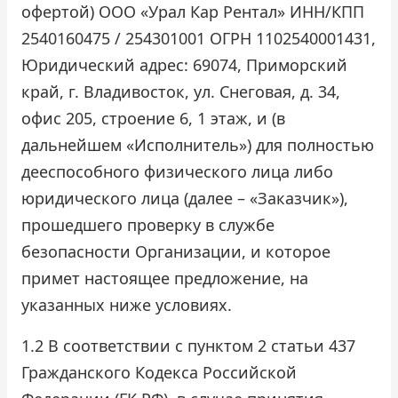
офертой) ООО «Урал Кар Рентал» ИНН/КПП
Проверить бонусный счёт
2540160475 / 254301001 ОГРН 1102540001431,
Юридический адрес: 69074, Приморский
Блог
край, г. Владивосток, ул. Снеговая, д. 34,
офис 205, строение 6, 1 этаж, и (в
Аренда для юридических лиц
дальнейшем «Исполнитель») для полностью
Оплата
дееспособного физического лица либо
юридического лица (далее – «Заказчик»),
Контакты
прошедшего проверку в службе
Обратный звонок
безопасности Организации, и которое
примет настоящее предложение, на
указанных ниже условиях.
1.2 В соответствии с пунктом 2 статьи 437
Гражданского Кодекса Российской