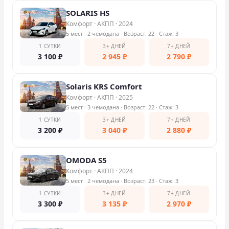
SOLARIS HS
Проверить бонусный счёт
Комфорт
·
АКПП
·
2024
5 мест
· 2 чемодана
· Возраст: 22
· Стаж: 3
Блог
1 СУТКИ
3+ ДНЕЙ
7+ ДНЕЙ
3 100
₽
2 945
₽
2 790
₽
Аренда для юридических лиц
Solaris KRS Comfort
Оплата
Комфорт
·
АКПП
·
2025
5 мест
· 3 чемодана
· Возраст: 22
· Стаж: 3
Контакты
1 СУТКИ
3+ ДНЕЙ
7+ ДНЕЙ
3 200
₽
3 040
₽
2 880
₽
Обратный звонок
OMODA S5
Комфорт
·
АКПП
·
2024
5 мест
· 2 чемодана
· Возраст: 23
· Стаж: 3
1 СУТКИ
3+ ДНЕЙ
7+ ДНЕЙ
3 300
₽
3 135
₽
2 970
₽