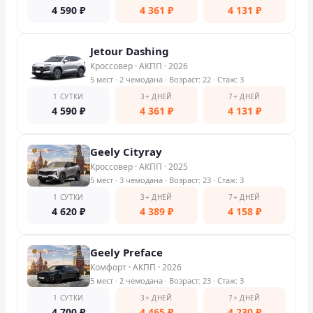
4 590
₽
4 361
₽
4 131
₽
Jetour Dashing
Кроссовер
·
АКПП
·
2026
5 мест
· 2 чемодана
· Возраст: 22
· Стаж: 3
1 СУТКИ
3+ ДНЕЙ
7+ ДНЕЙ
4 590
₽
4 361
₽
4 131
₽
Geely Cityray
Кроссовер
·
АКПП
·
2025
5 мест
· 3 чемодана
· Возраст: 23
· Стаж: 3
1 СУТКИ
3+ ДНЕЙ
7+ ДНЕЙ
4 620
₽
4 389
₽
4 158
₽
Geely Preface
Комфорт
·
АКПП
·
2026
5 мест
· 2 чемодана
· Возраст: 23
· Стаж: 3
1 СУТКИ
3+ ДНЕЙ
7+ ДНЕЙ
4 700
₽
4 465
₽
4 230
₽