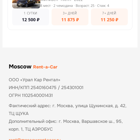
8 мест
· 2 чемодана
· Возраст: 25
· Стаж: 4
1 СУТКИ
3+ ДНЕЙ
7+ ДНЕЙ
12 500
₽
11 875
₽
11 250
₽
Moscow
Rent-a-Car
ООО «Урал Кар Рентал»
ИНН/КПП 2540160475 / 254301001
ОГРН 1102540001431
Фактический адрес: г. Москва, улица Щукинская, д. 42,
ТЦ ЩУКА
Дополнительный офис: г. Москва, Варшавское ш., 95,
корп. 1, ТЦ АЭРОБУС