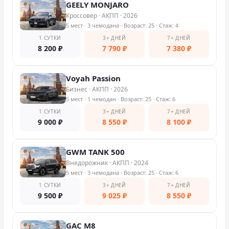
GEELY MONJARO
Кроссовер
·
АКПП
·
2026
5 мест
· 3 чемодана
· Возраст: 25
· Стаж: 4
1 СУТКИ
3+ ДНЕЙ
7+ ДНЕЙ
8 200
₽
7 790
₽
7 380
₽
Voyah Passion
Бизнес
·
АКПП
·
2026
5 мест
· 1 чемодан
· Возраст: 25
· Стаж: 6
1 СУТКИ
3+ ДНЕЙ
7+ ДНЕЙ
9 000
₽
8 550
₽
8 100
₽
GWM TANK 500
Внедорожник
·
АКПП
·
2024
5 мест
· 3 чемодана
· Возраст: 25
· Стаж: 6
1 СУТКИ
3+ ДНЕЙ
7+ ДНЕЙ
9 500
₽
9 025
₽
8 550
₽
GAC M8