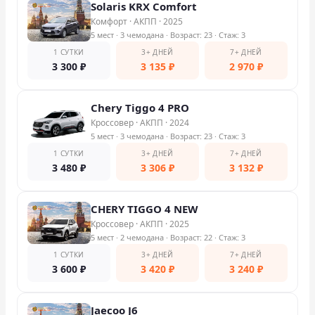
Solaris KRX Comfort
Комфорт
·
АКПП
·
2025
5 мест
· 3 чемодана
· Возраст: 23
· Стаж: 3
1 СУТКИ
3+ ДНЕЙ
7+ ДНЕЙ
3 300
₽
3 135
₽
2 970
₽
Chery Tiggo 4 PRO
Кроссовер
·
АКПП
·
2024
5 мест
· 3 чемодана
· Возраст: 23
· Стаж: 3
1 СУТКИ
3+ ДНЕЙ
7+ ДНЕЙ
3 480
₽
3 306
₽
3 132
₽
CHERY TIGGO 4 NEW
Кроссовер
·
АКПП
·
2025
5 мест
· 2 чемодана
· Возраст: 22
· Стаж: 3
1 СУТКИ
3+ ДНЕЙ
7+ ДНЕЙ
3 600
₽
3 420
₽
3 240
₽
Jaecoo J6