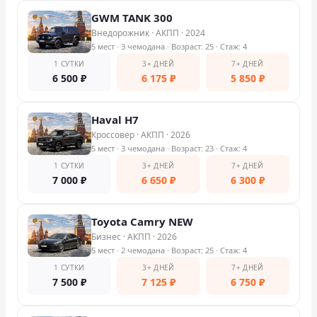
GWM TANK 300
Внедорожник
·
АКПП
·
2024
5 мест
· 3 чемодана
· Возраст: 25
· Стаж: 4
1 СУТКИ
3+ ДНЕЙ
7+ ДНЕЙ
6 500
₽
6 175
₽
5 850
₽
Haval H7
Кроссовер
·
АКПП
·
2026
5 мест
· 3 чемодана
· Возраст: 23
· Стаж: 4
1 СУТКИ
3+ ДНЕЙ
7+ ДНЕЙ
7 000
₽
6 650
₽
6 300
₽
Toyota Camry NEW
Бизнес
·
АКПП
·
2026
5 мест
· 2 чемодана
· Возраст: 25
· Стаж: 4
1 СУТКИ
3+ ДНЕЙ
7+ ДНЕЙ
7 500
₽
7 125
₽
6 750
₽