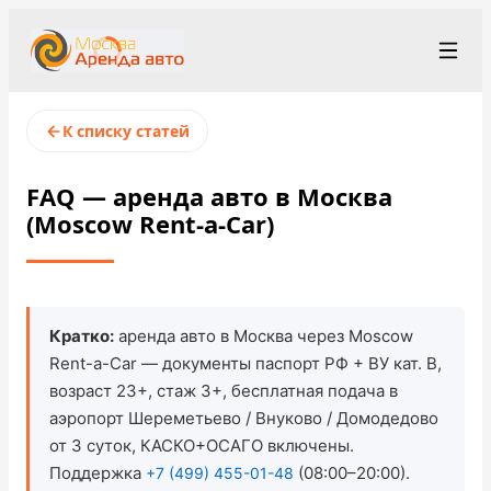
+7 (499) 455-01-48
Рус
/
Eng
К списку статей
rent@moscowrentacar.ru
Москва
FAQ — аренда авто в Москва
(Moscow Rent-a-Car)
Условия аренды
Парк автомобилей
Станции проката
▾
Кратко:
аренда авто в Москва через Moscow
Rent-a-Car — документы паспорт РФ + ВУ кат. B,
О компании
возраст 23+, стаж 3+, бесплатная подача в
аэропорт Шереметьево / Внуково / Домодедово
Цены
от 3 суток, КАСКО+ОСАГО включены.
Поддержка
(08:00–20:00).
+7 (499) 455-01-48
Программа лояльности