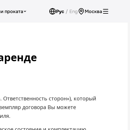
и проката
Рус
/
Eng
Москва
Аренда для юридических лиц
Оплата
 аренде
Программа лояльности
Проверить бонусный счёт
Контакты
Обратный звонок
. Ответственность сторон»), который
кземпляр договора Вы можете
иля.
ческое состояние и комплектацию