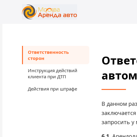
+7 (499) 455-01-48
rent@moscowrentacar.ru
Ответственность
Ответ
сторон
Инструкция действий
автом
клиента при ДТП
Действия при штрафе
В данном раз
заключается
запросить у
6.1.
Арендода