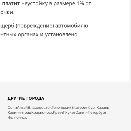
 платит неустойку в размере 1% от
рочки.
 ущерб (повреждение) автомобилю
ентных органах и установлено
ДРУГИЕ ГОРОДА
Сочи
Алтай
Владивосток
Геленджик
Екатеринбург
Казань
Калининград
Красноярск
Крым
Пхукет
Санкт-Петербург
Челябинск