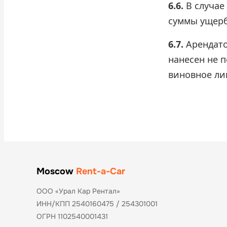
6.6.
В случае
суммы ущерб
6.7.
Арендато
нанесен не п
виновное ли
Moscow
Rent-a-Car
ООО «Урал Кар Рентал»
ИНН/КПП 2540160475 / 254301001
ОГРН 1102540001431