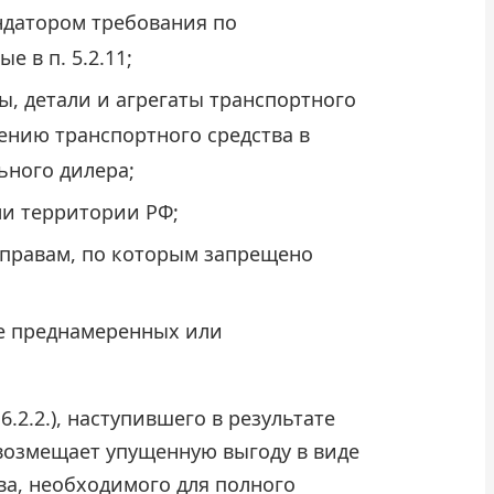
ндатором требования по
 в п. 5.2.11;
лы, детали и агрегаты транспортного
лению транспортного средства в
ьного дилера;
ми территории РФ;
еправам, по которым запрещено
те преднамеренных или
2.2.), наступившего в результате
возмещает упущенную выгоду в виде
ва, необходимого для полного