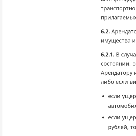
транспортног
прилагаемых
6.2.
Арендато
имущества и
6.2.1.
В случа
состоянии, о
Арендатору и
либо если в
если ущер
автомобил
если ущер
рублей, т