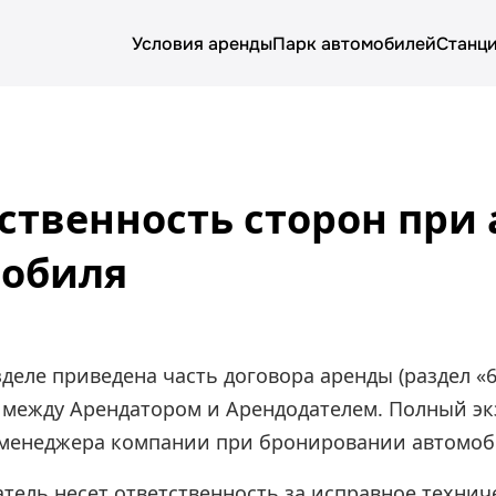
Условия аренды
Парк автомобилей
Станци
О компании
Условия аренды
ственность сторон при
Цены
обиля
Парк автомобилей
Блог
деле приведена часть договора аренды (раздел «6
 между Арендатором и Арендодателем. Полный э
 менеджера компании при бронировании автомоб
тель несет ответственность за исправное техни