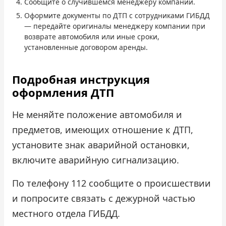
Сообщите о случившемся менеджеру компании.
Оформите документы по ДТП с сотрудниками ГИБДД
Проверить бонусный счёт
— передайте оригиналы менеджеру компании при
возврате автомобиля или иные сроки,
Блог
установленные договором аренды.
Аренда для юридических лиц
Подробная инструкция
оформления ДТП
Оплата
Не меняйте положение автомобиля и
Контакты
предметов, имеющих отношение к ДТП,
Обратный звонок
установите знак аварийной остановки,
включите аварийную сигнализацию.
По телефону 112 сообщите о происшествии
и попросите связать с дежурной частью
местного отдела ГИБДД.