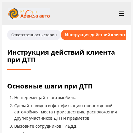
+7 (499) 455-01-48
Рус
/
Eng
Ответственность сторон
Инструкция действий клиента п
rent@moscowrentacar.ru
Москва
Инструкция действий клиента
при ДТП
Условия аренды
Парк автомобилей
Основные шаги при ДТП
Станции проката
▾
Не перемещайте автомобиль.
О компании
Сделайте видео и фотофиксацию повреждений
автомобиля, места происшествия, расположения
Цены
других участников ДТП и предметов.
Вызовите сотрудников ГИБДД.
Программа лояльности